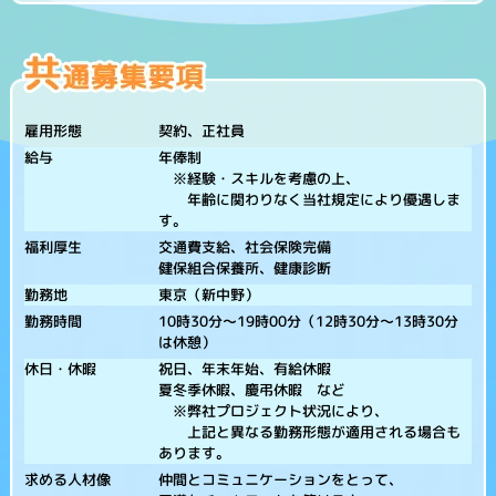
契約、正社員
雇用形態
年俸制
給与
※経験・スキルを考慮の上、
年齢に関わりなく当社規定により優遇しま
す。
交通費支給、社会保険完備
福利厚生
健保組合保養所、健康診断
東京（新中野）
勤務地
10時30分～19時00分（12時30分～13時30分
勤務時間
は休憩）
祝日、年末年始、有給休暇
休日・休暇
夏冬季休暇、慶弔休暇 など
※弊社プロジェクト状況により、
上記と異なる勤務形態が適用される場合も
あります。
仲間とコミュニケーションをとって、
求める人材像