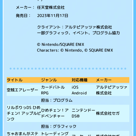
任天堂株式会社
メーカー：
2023年11月17日
発売日：
クライアント：アルテピアッツァ株式会社
一部グラフィック、イベント、プログラム協力
© Nintendo/SQUARE ENIX
Characters: © Nintendo, © SQUARE ENIX
タイトル
メーカー
ジャンル
対応機種
アルテピアッツァ
カードバトル
iOS
空賊エアレーザー
株式会社
RPG
Android
担当：プログラム
リルぷりっDS ひめ
ひめチェン！ア
ニンテンドー
チェン! アップルピ
株式会社セガ
ドベンチャー
DS®
ンク
担当：グラフィック
ちゃおまんがステ
トレーディング