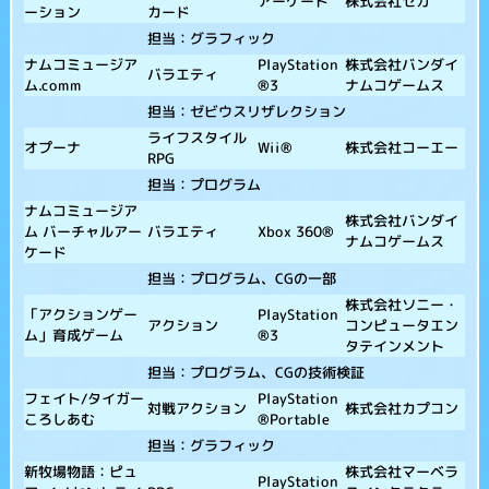
株式会社セガ
アーケード
ーション
カード
担当：グラフィック
ナムコミュージア
株式会社バンダイ
PlayStation
バラエティ
ム.comm
ナムコゲームス
®3
担当：ゼビウスリザレクション
ライフスタイル
オプーナ
株式会社コーエー
Wii®
RPG
担当：プログラム
ナムコミュージア
株式会社バンダイ
ム バーチャルアー
バラエティ
Xbox 360®
ナムコゲームス
ケード
担当：プログラム、CGの一部
株式会社ソニー・
「アクションゲー
PlayStation
コンピュータエン
アクション
ム」育成ゲーム
®3
タテインメント
担当：プログラム、CGの技術検証
フェイト/タイガー
PlayStation
株式会社カプコン
対戦アクション
ころしあむ
®Portable
担当：グラフィック
新牧場物語：ピュ
株式会社マーベラ
PlayStation