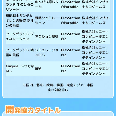
株式会社バンダイ
のんびり癒しツ
PlayStation
ランド 手のひらの
ナムコゲームス
ール
®Portable
リゾート
機動戦士ガンダム
株式会社バンダイ
戦略シュミレー
PlayStation
ギレンの野望 ジオ
ナムコゲームス
ション
®Portable
ンの系譜
株式会社ソニー・
アークザラッド ジ
PlayStation
コンピュータエン
アクションRPG
ェネレーション
®2
タテインメント
株式会社ソニー・
アークザラッド 精
シミュレーショ
PlayStation
コンピュータエン
霊の黄昏
ンRPG
®2
タテインメント
株式会社ソニー・
tsugunai ～つぐな
PlayStation
コンピュータエン
RPG
い～
®2
タテインメント
※国内、北米、欧州、韓国、東南アジア、中国
向け対応含む