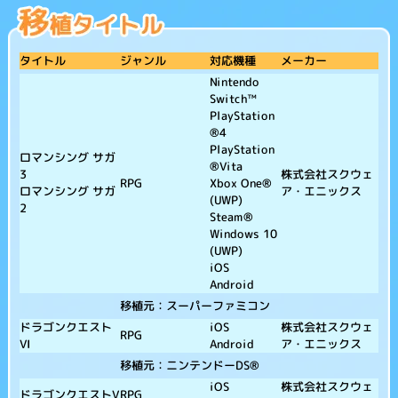
タイトル
メーカー
ジャンル
対応機種
Nintendo
Switch™
PlayStation
®4
PlayStation
ロマンシング サガ
®Vita
3
株式会社スクウェ
RPG
Xbox One®
ロマンシング サガ
ア・エニックス
(UWP)
2
Steam®
Windows 10
(UWP)
iOS
Android
移植元：スーパーファミコン
ドラゴンクエスト
株式会社スクウェ
iOS
RPG
VI
ア・エニックス
Android
移植元：ニンテンドーDS®
株式会社スクウェ
iOS
ドラゴンクエストV
RPG