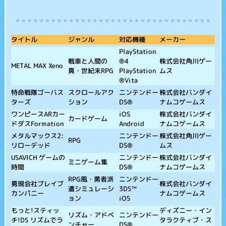
タイトル
メーカー
ジャンル
対応機種
PlayStation
株式会社角川ゲー
戦車と人間の
®4
METAL MAX Xeno
ムス
真・世紀末RPG
PlayStation
®Vita
特命戦隊ゴーバス
株式会社バンダイ
スクロールアク
ニンテンドー
ターズ
ナムコゲームス
ション
DS®
ワンピースARカー
株式会社バンダイ
iOS
カードゲーム
ドダスFormation
ナムコゲームス
Android
メタルマックス2:
株式会社角川ゲー
ニンテンドー
RPG
リローデッド
ムス
DS®
USAVICH ゲームの
株式会社バンダイ
ニンテンドー
ミニゲーム集
時間
ナムコゲームス
DS®
RPG風・勇者派
ニンテンドー
勇現会社ブレイブ
株式会社バンダイ
遣シミュレーシ
3DS™
カンパニー
ナムコゲームス
ョン
iOS
もっと!スティッ
ディズニー・イン
リズム・アドベ
ニンテンドー
チ!DS リズムでラ
タラクティブ・ス
ンチャー
DS®