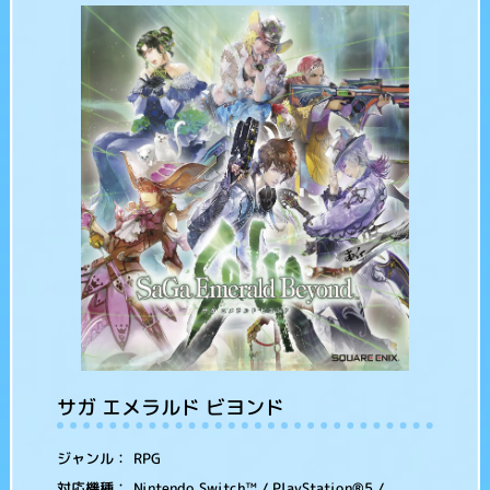
サガ エメラルド ビヨンド
RPG
ジャンル：
Nintendo Switch™ / PlayStation®5 /
対応機種：