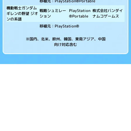
移植元：PlayStation®Portable
機動戦士ガンダム
株式会社バンダイ
戦略シュミレー
PlayStation
ギレンの野望 ジオ
ナムコゲームス
ション
®Portable
ンの系譜
移植元：PlayStation®
※国内、北米、欧州、韓国、東南アジア、中国
向け対応含む
・Nintendo Switch、ニンテンドー3DS、Wiiウェア、Wii、ニンテンドー
DSiウェア、ニンテンドーDS、スーパーファミコンは任天堂の商標または
登録商標です。
・PlayStationは株式会社ソニー・インタラクティブエンタテインメント
の商標または登録商標です。
・Xbox One、Xbox 360、Windowsは米国Microsoft Corporationの米
国及びその他の国における商標または登録商標です。
・Android は Google LLC の商標です。
・iOS商標は、米国Ciscoのライセンスに基づき使用されています。
・©2021 Valve Corporation. Steam 及び Steam ロゴは、米国及びまた
はその他の国のValve Corporation の商標及びまたは登録商標です。
・その他記載されている会社名、商品名は各社の商標または登録商標で