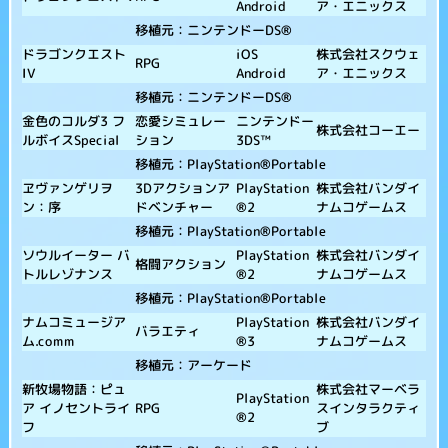
ア・エニックス
Android
移植元：ニンテンドーDS®
ドラゴンクエスト
株式会社スクウェ
iOS
RPG
IV
ア・エニックス
Android
移植元：ニンテンドーDS®
金色のコルダ3 フ
恋愛シミュレー
ニンテンドー
株式会社コーエー
ルボイスSpecial
ション
3DS™
移植元：PlayStation®Portable
ヱヴァンゲリヲ
株式会社バンダイ
3Dアクションア
PlayStation
ン：序
ナムコゲームス
ドベンチャー
®2
移植元：PlayStation®Portable
ソウルイーター バ
株式会社バンダイ
PlayStation
格闘アクション
トルレゾナンス
ナムコゲームス
®2
移植元：PlayStation®Portable
ナムコミュージア
株式会社バンダイ
PlayStation
バラエティ
ム.comm
ナムコゲームス
®3
移植元：アーケード
新牧場物語：ピュ
株式会社マーベラ
PlayStation
ア イノセントライ
スインタラクティ
RPG
®2
フ
ブ