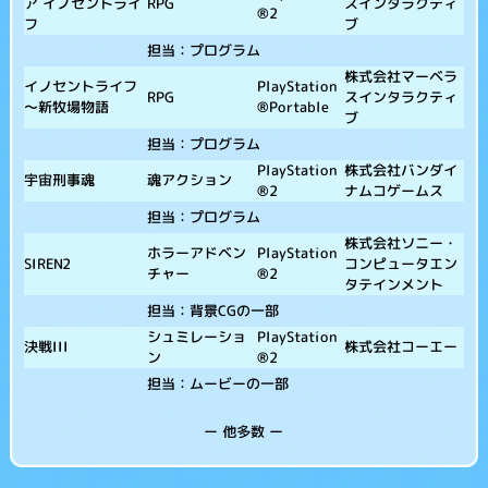
ア イノセントライ
スインタラクティ
RPG
®2
フ
ブ
担当：プログラム
株式会社マーベラ
イノセントライフ
PlayStation
スインタラクティ
RPG
～新牧場物語
®Portable
ブ
担当：プログラム
株式会社バンダイ
PlayStation
宇宙刑事魂
魂アクション
ナムコゲームス
®2
担当：プログラム
株式会社ソニー・
ホラーアドベン
PlayStation
SIREN2
コンピュータエン
チャー
®2
タテインメント
担当：背景CGの一部
シュミレーショ
PlayStation
決戦III
株式会社コーエー
ン
®2
担当：ムービーの一部
ー 他多数 ー