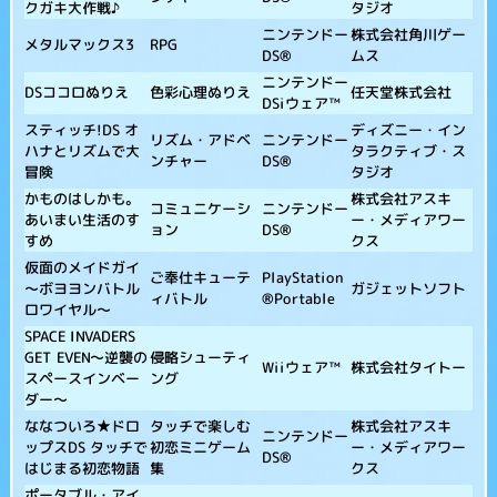
クガキ大作戦♪
タジオ
株式会社角川ゲー
ニンテンドー
メタルマックス3
RPG
ムス
DS®
ニンテンドー
DSココロぬりえ
任天堂株式会社
色彩心理ぬりえ
DSiウェア™
スティッチ!DS オ
ディズニー・イン
リズム・アドベ
ニンテンドー
ハナとリズムで大
タラクティブ・ス
ンチャー
DS®
冒険
タジオ
かものはしかも。
株式会社アスキ
コミュニケーシ
ニンテンドー
あいまい生活のす
ー・メディアワー
ョン
DS®
すめ
クス
仮面のメイドガイ
ご奉仕キューテ
PlayStation
～ボヨヨンバトル
ガジェットソフト
ィバトル
®Portable
ロワイヤル～
SPACE INVADERS
GET EVEN～逆襲の
侵略シューティ
株式会社タイトー
Wiiウェア™
スペースインベー
ング
ダー～
ななついろ★ドロ
株式会社アスキ
タッチで楽しむ
ニンテンドー
ップスDS タッチで
ー・メディアワー
初恋ミニゲーム
DS®
はじまる初恋物語
クス
集
ポータブル・アイ